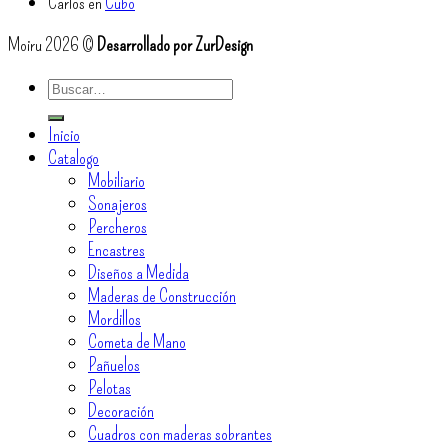
Carlos
en
Cubo
Moiru 2026 ©
Desarrollado por ZurDesign
Buscar
por:
Inicio
Catalogo
Mobiliario
Sonajeros
Percheros
Encastres
Diseños a Medida
Maderas de Construcción
Mordillos
Cometa de Mano
Pañuelos
Pelotas
Decoración
Cuadros con maderas sobrantes