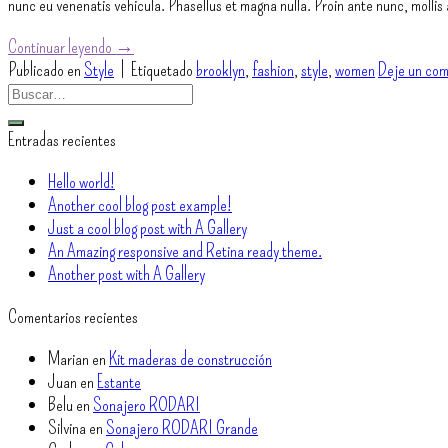
nunc eu venenatis vehicula. Phasellus et magna nulla. Proin ante nunc, mollis
Continuar leyendo
→
Publicado en
Style
|
Etiquetado
brooklyn
,
fashion
,
style
,
women
Deje un com
Entradas recientes
Hello world!
Another cool blog post example!
Just a cool blog post with A Gallery
An Amazing responsive and Retina ready theme.
Another post with A Gallery
Comentarios recientes
Marian
en
Kit maderas de construcción
Juan
en
Estante
Belu
en
Sonajero RODARI
Silvina
en
Sonajero RODARI Grande