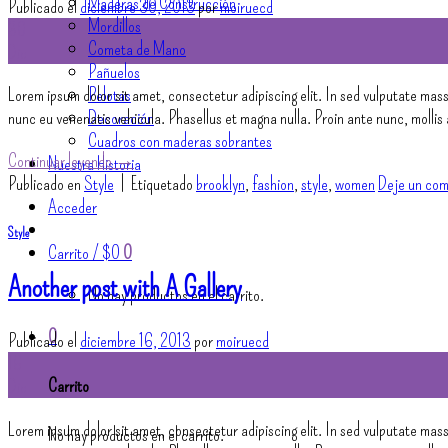
Maderas de Construcción
Publicado el
diciembre 30, 2013
por
moiruecd
Mordillos
30
Cometa de Mano
Dic
Pañuelos
Pelotas
Lorem ipsum dolor sit amet, consectetur adipiscing elit. In sed vulputate mass
Decoración
nunc eu venenatis vehicula. Phasellus et magna nulla. Proin ante nunc, mollis
Cuadros con maderas sobrantes
Continuar leyendo
→
Nuestra Historia
Publicado en
Style
|
Etiquetado
brooklyn
,
fashion
,
style
,
women
Deje un com
Acceder
Style
Carrito /
$
0
0
Another post with A Gallery
No hay productos en el carrito.
0
Publicado el
diciembre 16, 2013
por
moiruecd
16
Carrito
Dic
Lorem ipsum dolor sit amet, consectetur adipiscing elit. In sed vulputate mass
No hay productos en el carrito.