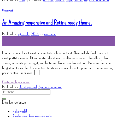
Uncategorized
An Amazing responsive and Retina ready theme.
Publicado el
agosto 11, 2013
por
moiruecd
11
Ago
Lorem ipsum dolor sit amet, consectetur adipiscing elit. Nam sed eleifend risus, sit
amet porttitor massa. Ut vulputate felis at mauris ultrices sodales. Phasellus in leo
ornare, vulputate purus eget, iaculis tellus. Donec sed laoreet orci. Praesent faucibus
feugiat velit a iaculis. Class aptent taciti sociosqu ad litora torquent per conubia nostra,
per inceptos himenaeos. […]
Continuar leyendo
→
Publicado en
Uncategorized
Deje un comentario
Entradas recientes
Hello world!
Another cool blog post example!