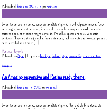
Publicado el
diciembre 30, 2013
por
moiruecd
30
Dic
Lorem ipsum dolor sit amet, consectetur adipiscing elit. In sed vulputate massa. Fusce
ante magna, iaculis ut purus ut, facilisis ultrices nibh. Quisque commodo nunc eget
tortor dapibus, et tristique magna convallis. Phasellus egestas nunc eu venenatis
vehicula. Phasellus et magna nulla. Proin ante nunc, mollis a lectus ac, volutpat placerat
ante. Vestibulum sit amet […]
Continuar leyendo
→
Publicado en
Style
|
Etiquetado
brooklyn
,
fashion
,
style
,
women
Deje un comentario
Uncategorized
An Amazing responsive and Retina ready theme.
Publicado el
diciembre 16, 2013
por
moiruecd
16
Dic
Lorem ipsum dolor sit amet, consectetur adipiscing elit. Nam sed eleifend risus, sit