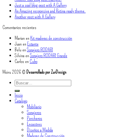
Just a cool blog post with A Gallery
An Amazing responsive and Retina ready theme.
Another post with A Gallery
Comentarios recientes
Marian
en
Kit maderas de construcción
Juan
en
Estante
Belu
en
Sonajero RODARI
Silvina
en
Sonajero RODARI Grande
Carlos
en
Cubo
Moiru 2026 ©
Desarrollado por ZurDesign
Buscar
por:
Inicio
Catalogo
Mobiliario
Sonajeros
Percheros
Encastres
Diseños a Medida
Maderas de Construcción