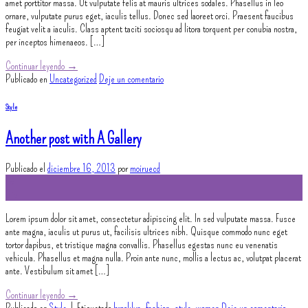
amet porttitor massa. Ut vulputate felis at mauris ultrices sodales. Phasellus in leo
ornare, vulputate purus eget, iaculis tellus. Donec sed laoreet orci. Praesent faucibus
feugiat velit a iaculis. Class aptent taciti sociosqu ad litora torquent per conubia nostra,
per inceptos himenaeos. […]
Continuar leyendo
→
Publicado en
Uncategorized
Deje un comentario
Style
Another post with A Gallery
Publicado el
diciembre 16, 2013
por
moiruecd
16
Dic
Lorem ipsum dolor sit amet, consectetur adipiscing elit. In sed vulputate massa. Fusce
ante magna, iaculis ut purus ut, facilisis ultrices nibh. Quisque commodo nunc eget
tortor dapibus, et tristique magna convallis. Phasellus egestas nunc eu venenatis
vehicula. Phasellus et magna nulla. Proin ante nunc, mollis a lectus ac, volutpat placerat
ante. Vestibulum sit amet […]
Continuar leyendo
→
Publicado en
Style
|
Etiquetado
brooklyn
,
fashion
,
style
,
women
Deje un comentario