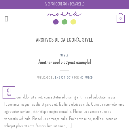
Skip
By ESPACIO CUERPO Y DESARROLLO
to
content
0
ARCHIVOS DE CATEGORÍA:
STYLE
STYLE
Another cool blog post example!
PUBLICADO EL
ENERO 1, 2014
POR
MOIRUECD
01
Ene
Lorem ipsum dolor sit amet, consectetur adipiscing elit. In sed vulputate massa.
Fusce ante magna, iaculis ut purus ut, facilisis ultrices nibh. Quisque commodo nunc
eget tortor dapibus, et tristique magna convallis. Phasellus egestas nunc eu
venenatis vehicula. Phasellus et magna nulla. Proin ante nunc, mollis a lectus ac,
volutpat placerat ante. Vestibulum sit amet […]