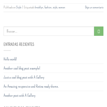
Publicado en
Style
|
Etiquetado
brooklyn
,
fashion
,
style
,
women
Deje un comentario
ENTRADAS RECIENTES
Hello world!
Another cool blog post example!
Just a cool blog post with A Gallery
An Amazing responsive and Retina ready theme.
Another post with A Gallery