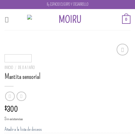
Skip
By ESPACIO CUERPO Y DESARROLLO
to
content
0
Añadir
a la
INICIO
/
DE 0 A 1 AÑO
lista de
Mantita sensorial
deseos
$
300
Sin existencias
Añadir a la lista de deseos