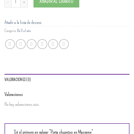
AÑADIR AL CARRITO
Añadir a la lista de deseos
Categoría:
De 0 a 1 año
VALORACIONES (0)
Valoraciones
No hay valoraciones aún.
Sé el primero en valorar “Porta chupetes en Macrame”