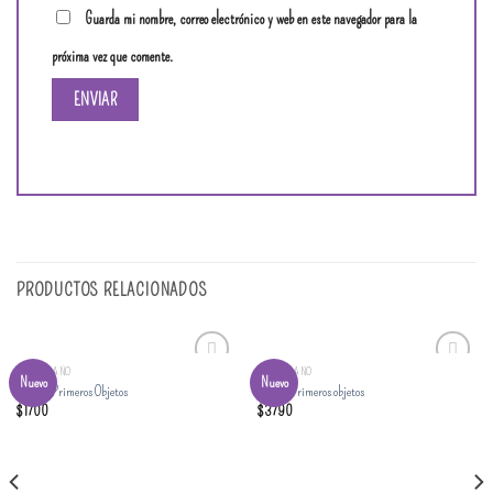
Guarda mi nombre, correo electrónico y web en este navegador para la
próxima vez que comente.
PRODUCTOS RELACIONADOS
DE 0 A 1 AÑO
DE 0 A 1 AÑO
Añadir
Añadir
Nuevo
Nuevo
Set 2 – Primeros Objetos
Set 1 – Primeros objetos
a la
a la
$
1700
$
3790
lista
lista
de
de
deseos
deseos