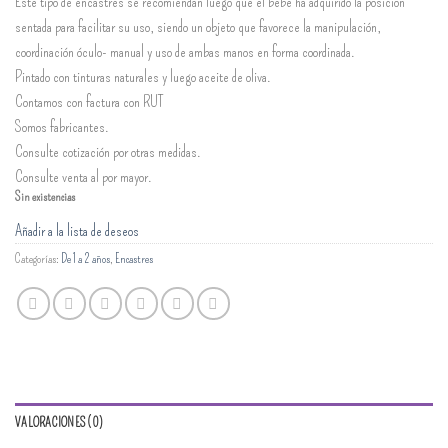
Este tipo de encastres se recomiendan luego que el bebé ha adquirido la posición
sentada para facilitar su uso, siendo un objeto que favorece la manipulación,
coordinación óculo- manual y uso de ambas manos en forma coordinada.
Pintado con tinturas naturales y luego aceite de oliva.
Contamos con factura con RUT
Somos fabricantes.
Consulte cotización por otras medidas.
Consulte venta al por mayor.
Sin existencias
Añadir a la lista de deseos
Categorías:
De 1 a 2 años
,
Encastres
VALORACIONES (0)