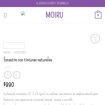
Skip
By ESPACIO CUERPO Y DESARROLLO
to
content
0
Añadir
a la
INICIO
/
ENCASTRES
lista de
Encastre con tinturas naturales
deseos
$
990
La línea de encastres (1, 2 o 3 ejes) se realizan con troncos de madera natural para
favorecer una experiencia sensorial natural, neutra y sencilla.