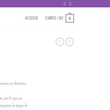
0
ACCEDER
CARRITO /
$
0
ienen en distintos
ar, por lo que se
ompañar la etapa de