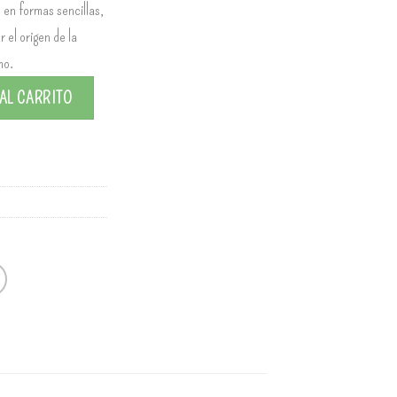
 en formas sencillas,
r el origen de la
mo.
AL CARRITO