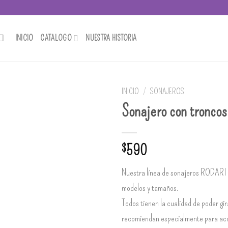
INICIO
CATALOGO
NUESTRA HISTORIA
INICIO
/
SONAJEROS
Sonajero con troncos
Añadir
a la
lista de
$
590
deseos
Nuestra línea de sonajeros RODARI v
modelos y tamaños.
Todos tienen la cualidad de poder gir
recomiendan especialmente para ac