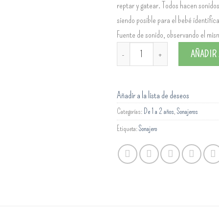
reptar y gatear. Todos hacen sonidos
siendo posible para el bebé identifica
Fuente de sonido, observando el mis
Sonajero con troncos cantidad
AÑADIR 
Añadir a la lista de deseos
Categorías:
De 1 a 2 años
,
Sonajeros
Etiqueta:
Sonajero