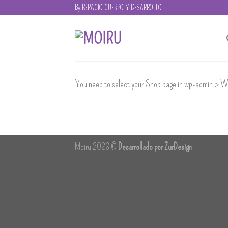
Skip
By ESPACIO CUERPO Y DESARROLLO
to
content
You need to select your Shop page in wp-admin > 
Moiru 2026 ©
Desarrollado por ZurDesign