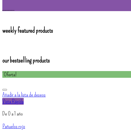
____
weekly featured products
our bestselling products
¡Oferta!
Añadir a la lista de deseos
Vista Rápida
De 0 a 1 año
Pañuelos rojo