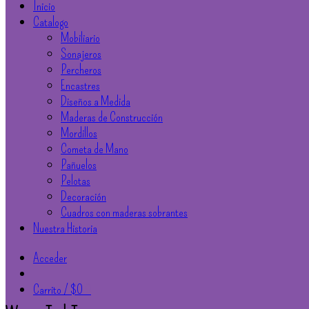
Inicio
Catalogo
Mobiliario
Sonajeros
Percheros
Encastres
Diseños a Medida
Maderas de Construcción
Mordillos
Cometa de Mano
Pañuelos
Pelotas
Decoración
Cuadros con maderas sobrantes
Nuestra Historia
Acceder
Carrito /
$
0
0