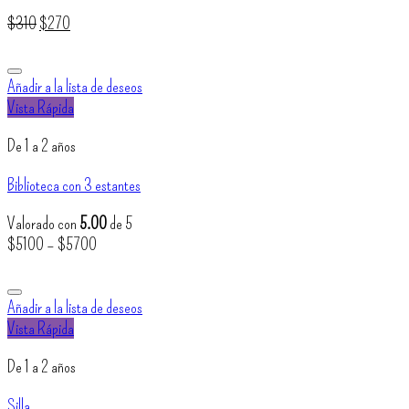
El
El
$
310
$
270
precio
precio
original
actual
era:
es:
Añadir a la lista de deseos
$310.
$270.
Vista Rápida
De 1 a 2 años
Biblioteca con 3 estantes
Valorado con
5.00
de 5
$
5100
–
$
5700
Añadir a la lista de deseos
Vista Rápida
De 1 a 2 años
Silla