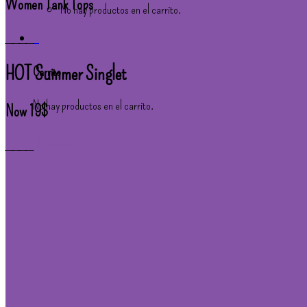
Women Tank Tops
No hay productos en el carrito.
____
0
HOT Summer Singlet
Carrito
No hay productos en el carrito.
Now 19$
____
Shop now